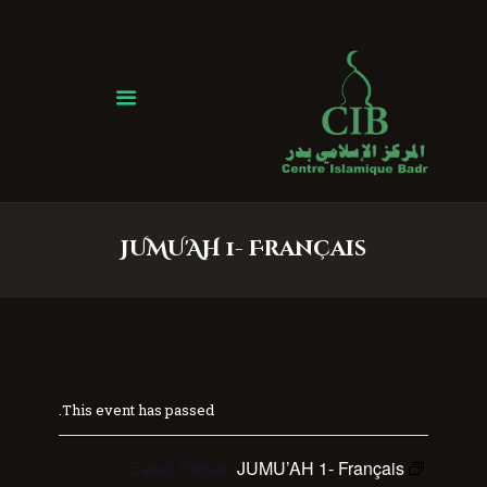
Centre Islamique Badr
Accueil
À propos
Heures de Prière
Événements
JUMU'AH 1- Français
Services
Faire un don
Contactez-nous
This event has passed.
Event Series:
JUMU’AH 1- Français