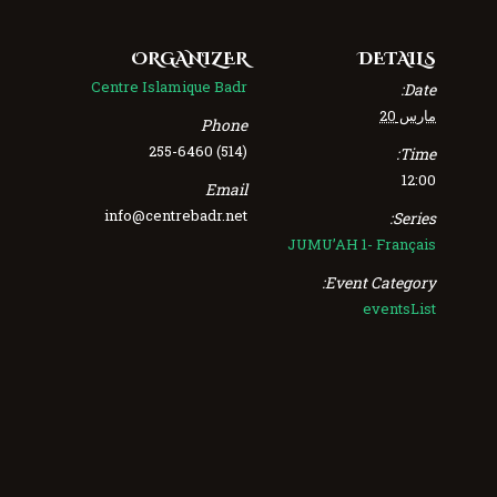
ORGANIZER
DETAILS
Centre Islamique Badr
Date:
مارس 20
Phone
(514) 255-6460
Time:
12:00
Email
info@centrebadr.net
Series:
JUMU’AH 1- Français
Event Category:
eventsList