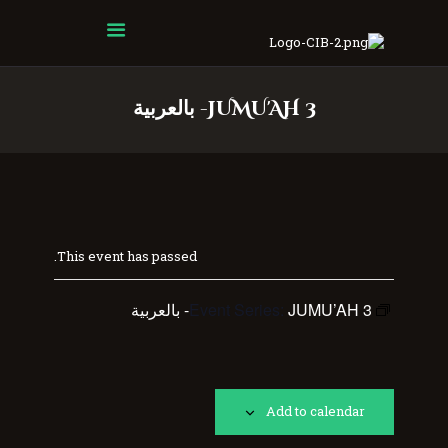
Centre Islamique Badr
JUMU'AH 3- بالعربية
This event has passed.
JUMU’AH 3- بالعربية
Event Series:
Add to calendar