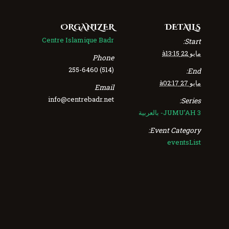
ORGANIZER
DETAILS
Centre Islamique Badr
Start:
مايو 22 à13:15
Phone
(514) 255-6460
End:
مايو 27 à02:17
Email
info@centrebadr.net
Series:
JUMU’AH 3- بالعربية
Event Category:
eventsList