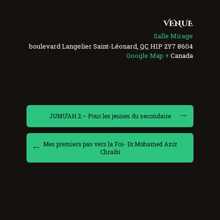
VENUE
Salle Mirage
Saint-Léonard
,
QC
H1P 2Y7
8604 boulevard Langelier
+ Google Map
Canada
JUMU’AH 2 – Pour les jeunes du secondaire
Mes premiers pas vers la Foi- Dr.Mohamed Aziz
Chraibi