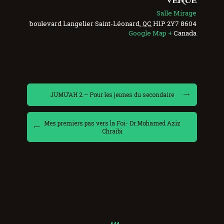
VENUE
Salle Mirage
Saint-Léonard
,
QC
H1P 2Y7
8604 boulevard Langelier
+ Google Map
Canada
JUMU’AH 2 – Pour les jeunes du secondaire
Mes premiers pas vers la Foi- Dr.Mohamed Aziz
Chraibi