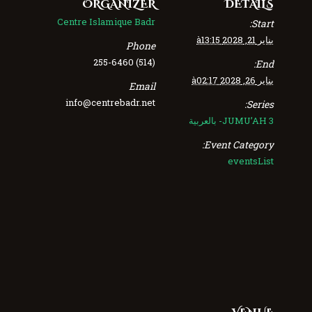
ORGANIZER
DETAILS
Centre Islamique Badr
Start:
يناير 21, 2028 à13:15
Phone
(514) 255-6460
End:
يناير 26, 2028 à02:17
Email
info@centrebadr.net
Series:
JUMU’AH 3- بالعربية
Event Category:
eventsList