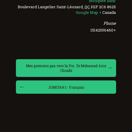
Mosquée Badr
Saint-Léonard
,
QC
H1P 2C6
8625 Boulevard Langelier
+ Google Map
Canada
Phone
+15142556460
Mes premiers pas vers la Foi- Dr.Mohamed Aziz
Chraibi
JUMU’AH 1- Français