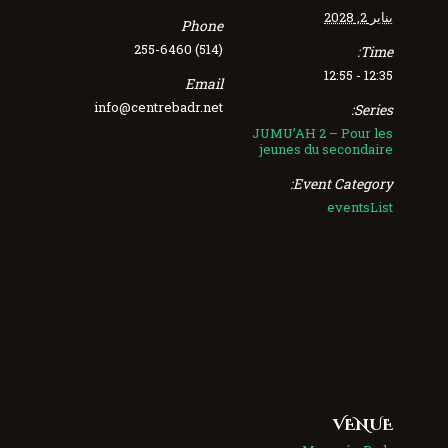
يناير 2, 2028
Phone
(514) 255-6460
Time:
12:35 - 12:55
Email
info@centrebadr.net
Series:
JUMU’AH 2 – Pour les
jeunes du secondaire
Event Category:
eventsList
VENUE