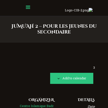
Centre Islamique Badr
JUMU'AH 2 – Pour les jeunes du
secondaire
3
Add to calendar
ORGANIZER
DETAILS
Centre Islamique Badr
Date: