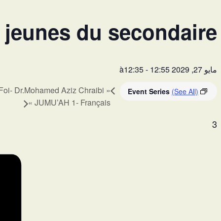
 jeunes du secondaire
مايو 27, 2029 à12:35
12:55
-
Mes premiers pas vers la Foi- Dr.Mohamed Aziz Chraibi
«
Event Series
(See All)
»
JUMU’AH 1- Français
3