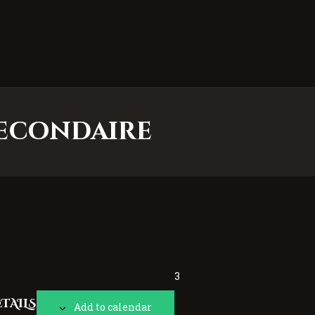
 secondaire
3
TAILS
Add to calendar