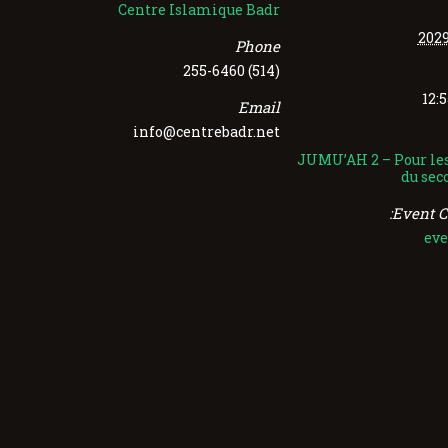
Centre Islamique Badr
Phone
(514) 255-6460
Email
info@centrebadr.net
JUMU’AH 2 – Pour les
du sec
Event C
eve