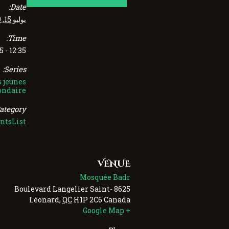
Date:
يوليو 15, 2029
Time:
12:35 - 12:55
Series:
 jeunes
ondaire
ategory:
ntsList
VENUE
Mosquée Badr
Saint-
8625 Boulevard Langelier
Léonard
,
QC
H1P 2C6
Canada
+ Google Map