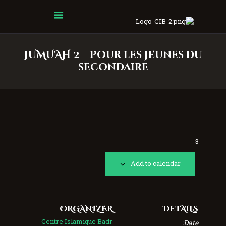
Centre Islamique Badr
JUMU'AH 2 – Pour les jeunes du
secondaire
3
Add to calendar
ORGANIZER
DETAILS
Centre Islamique Badr
Date: