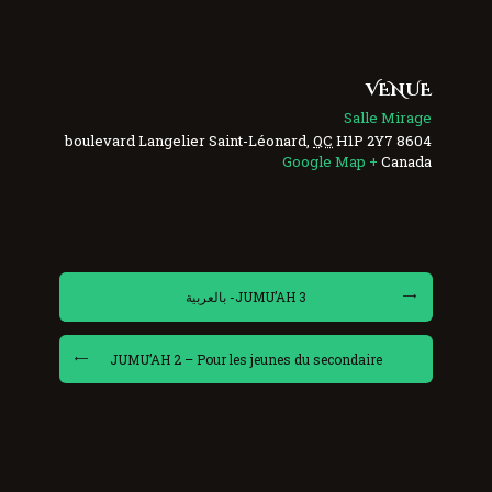
VENUE
Salle Mirage
Saint-Léonard
,
QC
H1P 2Y7
8604 boulevard Langelier
+ Google Map
Canada
JUMU’AH 3- بالعربية
JUMU’AH 2 – Pour les jeunes du secondaire