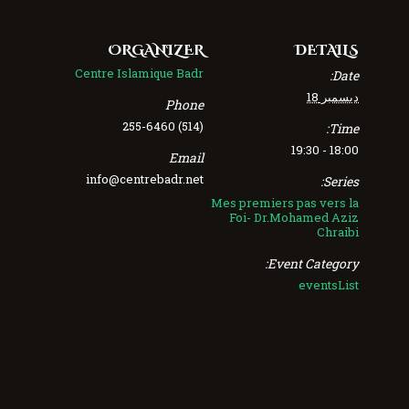
ORGANIZER
DETAILS
Centre Islamique Badr
Date:
ديسمبر 18
Phone
(514) 255-6460
Time:
18:00 - 19:30
Email
info@centrebadr.net
Series:
Mes premiers pas vers la
Foi- Dr.Mohamed Aziz
Chraibi
Event Category:
eventsList