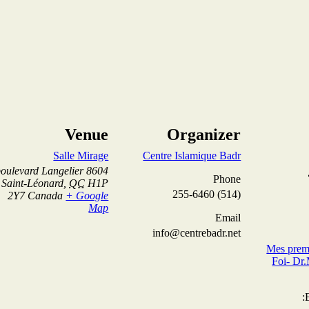
Venue
Organizer
Salle Mirage
Centre Islamique Badr
8604 boulevard Langelier
Phone
Saint-Léonard
,
QC
H1P
(514) 255-6460
2Y7
Canada
+ Google
Map
Email
info@centrebadr.net
Mes premi
Foi- Dr