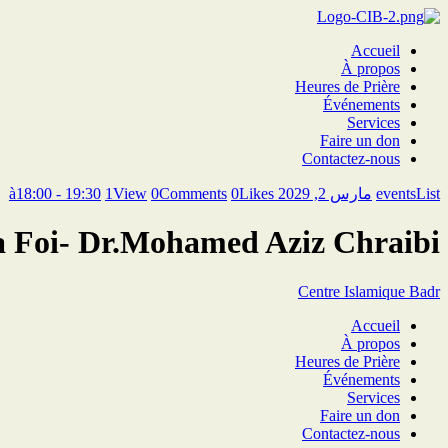
Accueil
À propos
Heures de Prière
Événements
Services
Faire un don
Contactez-nous
eventsList
مارس 2, 2029 à18:00 - 19:30
Likes
0
Comments
0
View
1
la Foi- Dr.Mohamed Aziz Chraibi
Centre Islamique Badr
Accueil
À propos
Heures de Prière
Événements
Services
Faire un don
Contactez-nous