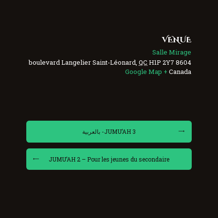
VENUE
Salle Mirage
Saint-Léonard
,
QC
H1P 2Y7
8604 boulevard Langelier
+ Google Map
Canada
JUMU’AH 3- بالعربية
JUMU’AH 2 – Pour les jeunes du secondaire