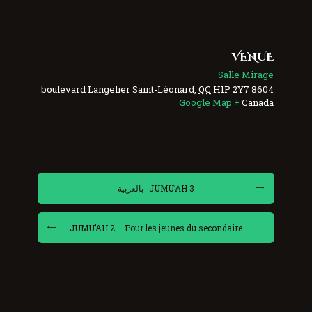
VENUE
Salle Mirage
Saint-Léonard
,
QC
H1P 2Y7
8604 boulevard Langelier
+ Google Map
Canada
JUMU’AH 3- بالعربية
JUMU’AH 2 – Pour les jeunes du secondaire