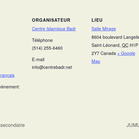
ORGANISATEUR
LIEU
Centre Islamique Badr
Salle Mirage
8604 boulevard Langeli
Téléphone
Saint-Léonard
,
QC
H1P
(514) 255-6460
2Y7
Canada
+ Google
E-mail
Map
info@centrebadr.net
rançais
Évènement:
 secondaire
JUMU’