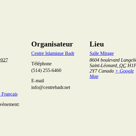
Organisateur
Lieu
Centre Islamique Badr
Salle Mirage
2027
8604 boulevard Langeli
Téléphone
Saint-Léonard
,
QC
H1
(514) 255-6460
2Y7
Canada
+ Google
Map
E-mail
info@centrebadr.net
Français
Évènement: