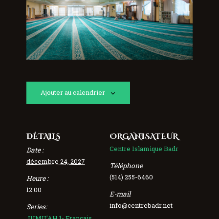
Ajouter au calendrier
DÉTAILS
ORGANISATEUR
Centre Islamique Badr
Date :
décembre 24, 2027
Téléphone
(514) 255-6460
Heure :
12:00
E-mail
info@centrebadr.net
Series:
JUMU’AH 1- Français