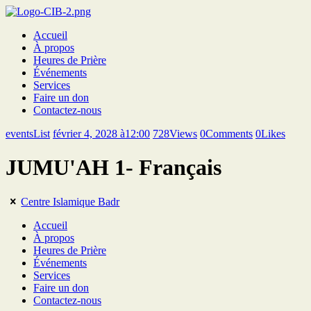
Accueil
À propos
Heures de Prière
Événements
Services
Faire un don
Contactez-nous
eventsList
février 4, 2028 à12:00
728
Views
0
Comments
0
Likes
JUMU'AH 1- Français
Centre Islamique Badr
Accueil
À propos
Heures de Prière
Événements
Services
Faire un don
Contactez-nous