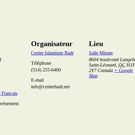
Organisateur
Lieu
Centre Islamique Badr
Salle Mirage
8
8604 boulevard Langeli
Téléphone
Saint-Léonard
,
QC
H1
(514) 255-6460
2Y7
Canada
+ Google
Map
E-mail
info@centrebadr.net
Français
Évènement: