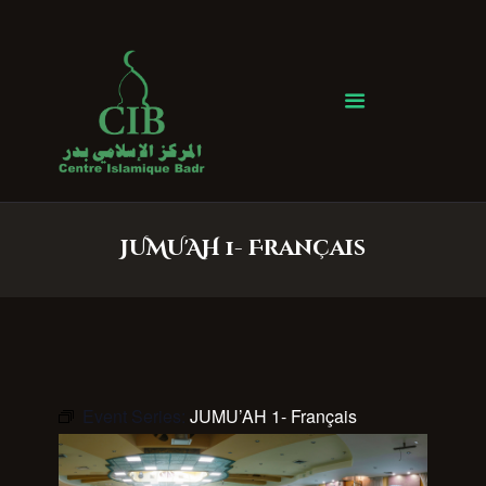
Centre Islamique Badr
Accueil
À propos
Heures de Prière
Événements
JUMU'AH 1- Français
Services
Faire un don
Contactez-nous
Event Series:
JUMU’AH 1- Français