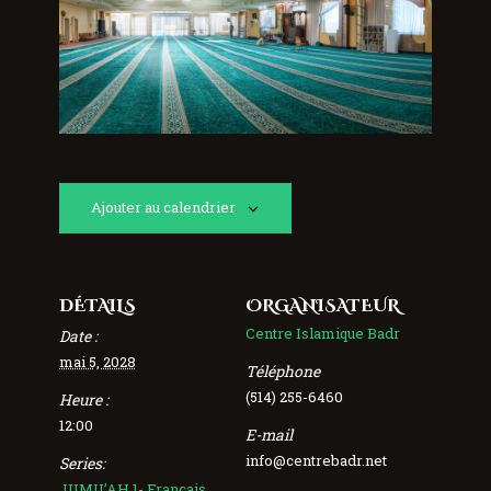
Ajouter au calendrier
DÉTAILS
ORGANISATEUR
Centre Islamique Badr
Date :
mai 5, 2028
Téléphone
(514) 255-6460
Heure :
12:00
E-mail
info@centrebadr.net
Series:
JUMU’AH 1- Français