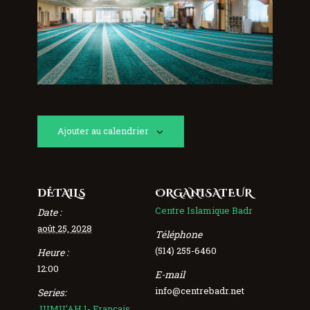
Ajouter au calendrier
DÉTAILS
ORGANISATEUR
Centre Islamique Badr
Date :
août 25, 2028
Téléphone
(514) 255-6460
Heure :
12:00
E-mail
info@centrebadr.net
Series:
JUMU’AH 1- Français