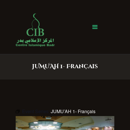
Centre Islamique Badr
Accueil
À propos
Heures de Prière
Événements
JUMU'AH 1- Français
Services
Faire un don
Contactez-nous
Event Series:
JUMU’AH 1- Français