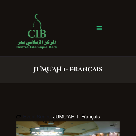
Centre Islamique Badr
Accueil
À propos
Heures de Prière
Événements
JUMU'AH 1- Français
Services
Faire un don
Contactez-nous
Event Series:
JUMU’AH 1- Français