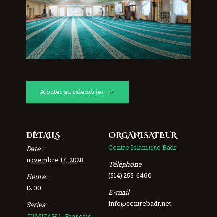
Ajouter au calendrier
DÉTAILS
ORGANISATEUR
Centre Islamique Badr
Date :
novembre 17, 2028
Téléphone
(514) 255-6460
Heure :
12:00
E-mail
info@centrebadr.net
Series:
JUMU’AH 1- Français