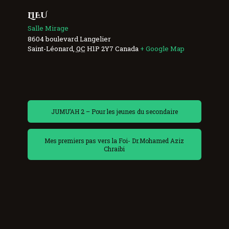
LIEU
Salle Mirage
8604 boulevard Langelier
Saint-Léonard
,
QC
H1P 2Y7
Canada
+ Google Map
JUMU’AH 2 – Pour les jeunes du secondaire
Mes premiers pas vers la Foi- Dr.Mohamed Aziz
Chraibi