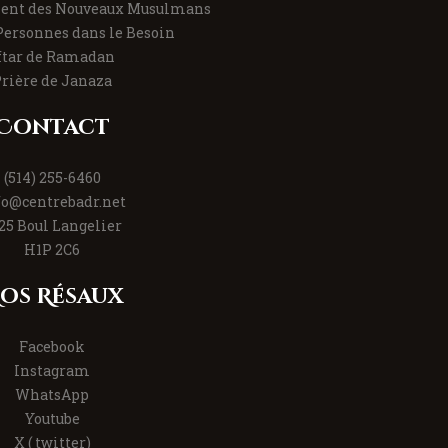
nt des Nouveaux Musulmans
Personnes dans le Besoin
ftar de Ramadan
rière de Janaza
Contact
(514) 255-6460
fo@centrebadr.net
25 Boul Langelier
H1P 2C6
os Résaux
Facebook
Instagram
WhatsApp
Youtube
X ( twitter)