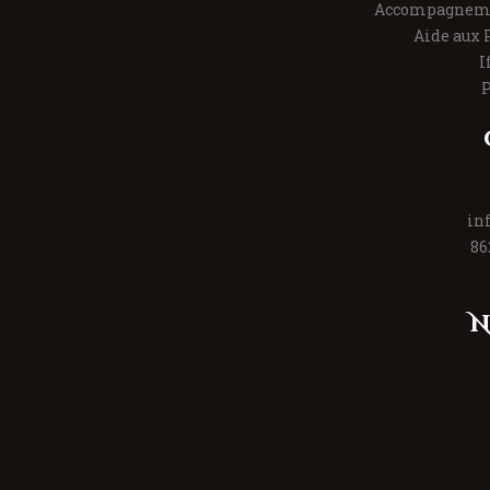
Accompagneme
Aide aux 
I
P
in
86
N