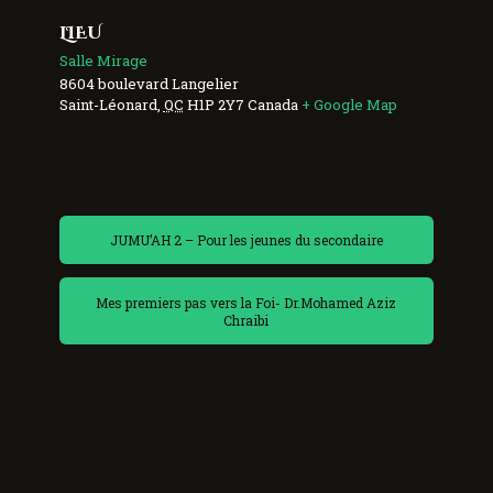
LIEU
Salle Mirage
8604 boulevard Langelier
Saint-Léonard
,
QC
H1P 2Y7
Canada
+ Google Map
JUMU’AH 2 – Pour les jeunes du secondaire
Mes premiers pas vers la Foi- Dr.Mohamed Aziz
Chraibi