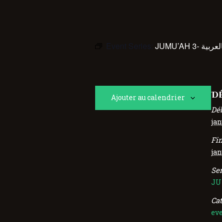
Event Series:
JUMU’AH 3- عربية
DÉ
Ajouter au calendrier
Déb
jan
Fin
jan
Ser
Ca
ev