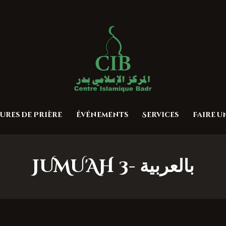
Accueil
À propos
Centre Islamique Badr
Heures de Prière
Événements
Services
ures de Prière
Événements
Services
Faire 
Faire un don
Contactez-nous
JUMU'AH 3- بالعربية