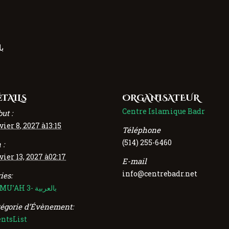
بال
TAILS
ORGANISATEUR
Centre Islamique Badr
ut :
vier 8, 2027 à13:15
Téléphone
(514) 255-6460
 :
vier 13, 2027 à02:17
E-mail
info@centrebadr.net
ies:
JUMU’AH 3- بالعربية
tégorie d’Évènement:
entsList