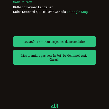
Salle Mirage
8604 boulevard Langelier
Saint-Léonard
,
QC
H1P 2Y7
Canada
+ Google Map
JUMU’AH 2 – Pour les jeunes du secondaire
Mes premiers pas vers la Foi- Dr.Mohamed Aziz
Chraibi