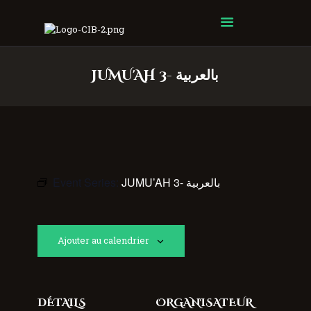
Centre Islamique Badr
JUMU'AH 3- بالعربية
Event Series:
JUMU’AH 3- بالعربية
Ajouter au calendrier
DÉTAILS
ORGANISATEUR