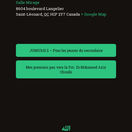
Salle Mirage
8604 boulevard Langelier
Saint-Léonard
,
QC
H1P 2Y7
Canada
+ Google Map
JUMU’AH 2 – Pour les jeunes du secondaire
Mes premiers pas vers la Foi- Dr.Mohamed Aziz
Chraibi