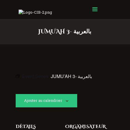
Centre Islamique Badr
JUMU'AH 3- بالعربية
Event Series:
JUMU’AH 3- بالعربية
Ajouter au calendrier
DÉTAILS
ORGANISATEUR