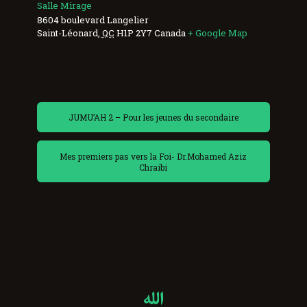
Salle Mirage
8604 boulevard Langelier
Saint-Léonard
,
QC
H1P 2Y7
Canada
+ Google Map
JUMU’AH 2 – Pour les jeunes du secondaire
Mes premiers pas vers la Foi- Dr.Mohamed Aziz
Chraibi