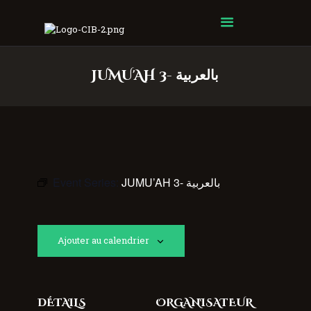
Centre Islamique Badr
JUMU'AH 3- بالعربية
Event Series:
JUMU’AH 3- بالعربية
Ajouter au calendrier
DÉTAILS
ORGANISATEUR