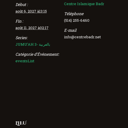
Centre Islamique Badr
Début :
août 6, 2027 à13:15
Téléphone
(514) 255-6460
Fin :
août 11, 2027 à02:17
E-mail
info@centrebadr.net
Series:
JUMU’AH 3- بالعربية
Catégorie d’Évènement:
eventsList
LIEU