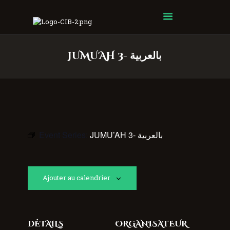
Centre Islamique Badr
JUMU'AH 3- بالعربية
Event Series:
JUMU’AH 3- بالعربية
Ajouter au calendrier
DÉTAILS
ORGANISATEUR