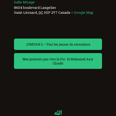
Salle Mirage
8604 boulevard Langelier
Saint-Léonard
,
QC
H1P 2Y7
Canada
+ Google Map
JUMU’AH 2 – Pour les jeunes du secondaire
Mes premiers pas vers la Foi- Dr.Mohamed Aziz
Chraibi