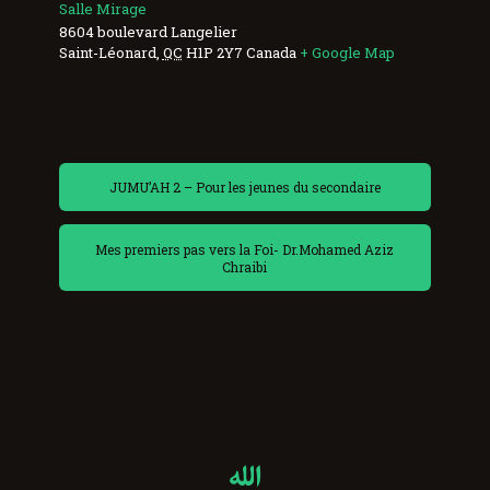
Salle Mirage
8604 boulevard Langelier
Saint-Léonard
,
QC
H1P 2Y7
Canada
+ Google Map
JUMU’AH 2 – Pour les jeunes du secondaire
Mes premiers pas vers la Foi- Dr.Mohamed Aziz
Chraibi