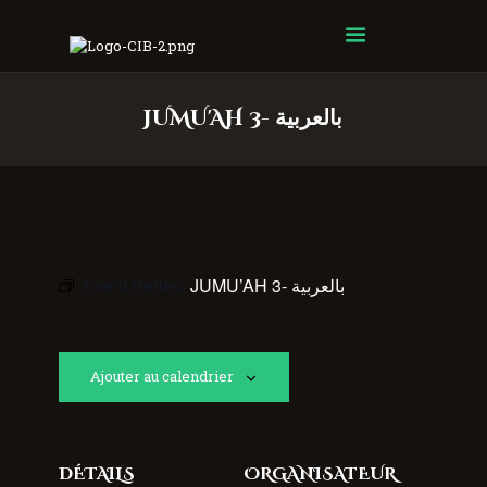
Centre Islamique Badr
JUMU'AH 3- بالعربية
Event Series:
JUMU’AH 3- بالعربية
Ajouter au calendrier
DÉTAILS
ORGANISATEUR