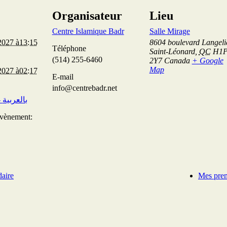
Organisateur
Lieu
Centre Islamique Badr
Salle Mirage
2027 à13:15
8604 boulevard Langeli
Téléphone
Saint-Léonard
,
QC
H1
(514) 255-6460
2Y7
Canada
+ Google
Map
2027 à02:17
E-mail
info@centrebadr.net
JUMU’AH 3- بالعربية
Évènement:
aire
Mes prem