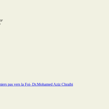
er
P
iers pas vers la Foi- Dr.Mohamed Aziz Chraibi