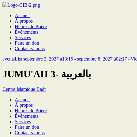
Accueil
À propos
Heures de Prière
Événements
Services
Faire un don
Contactez-nous
eventsList
septembre 3, 2027 à13:15 - septembre 8, 2027 à02:17
4
Vi
JUMU'AH 3- بالعربية
Centre Islamique Badr
Accueil
À propos
Heures de Prière
Événements
Services
Faire un don
Contactez-nous