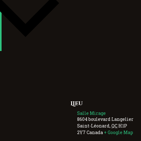
Lieu
Salle Mirage
8604 boulevard Langelier
Saint-Léonard
,
QC
H1P
2Y7
Canada
+ Google Map