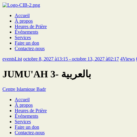
Accueil
À propos
Heures de Prière
Événements
Services
Faire un don
Contactez-nous
eventsList
octobre 8, 2027 à13:15 - octobre 13, 2027 à02:17
4
Views
JUMU'AH 3- بالعربية
Centre Islamique Badr
Accueil
À propos
Heures de Prière
Événements
Services
Faire un don
Contactez-nous