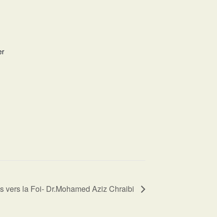
er
s vers la Foi- Dr.Mohamed Aziz Chraibi