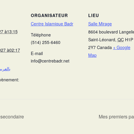
ORGANISATEUR
LIEU
Centre Islamique Badr
Salle Mirage
27 à13:15
8604 boulevard Langeli
Téléphone
Saint-Léonard
,
QC
H1P
(514) 255-6460
2Y7
Canada
+ Google
027 à02:17
E-mail
Map
info@centrebadr.net
U’AH 3- بالعربية
Évènement:
 secondaire
Mes premiers pa