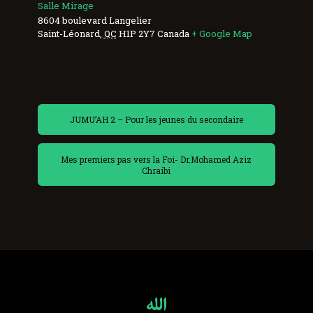
Salle Mirage
8604 boulevard Langelier
Saint-Léonard
,
QC
H1P 2Y7
Canada
+ Google Map
JUMU’AH 2 – Pour les jeunes du secondaire
Mes premiers pas vers la Foi- Dr.Mohamed Aziz
Chraibi