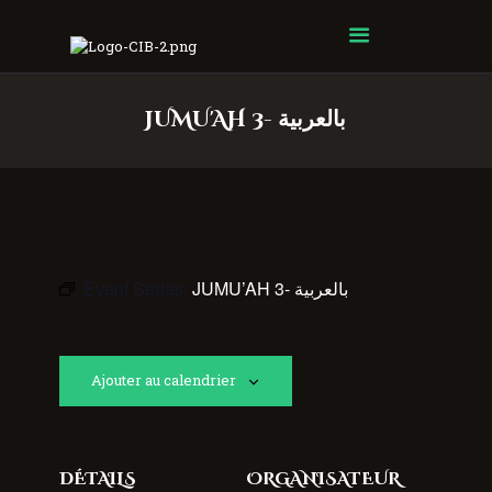
Centre Islamique Badr
JUMU'AH 3- بالعربية
Event Series:
JUMU’AH 3- بالعربية
Ajouter au calendrier
DÉTAILS
ORGANISATEUR