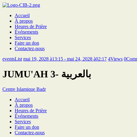
Accueil
À propos
Heures de Prière
Événements
Services
Faire un don
Contactez-nous
eventsList
mai 19, 2028 à13:15 - mai 24, 2028 à02:17
4
Views
0
Comm
JUMU'AH 3- بالعربية
Centre Islamique Badr
Accueil
À propos
Heures de Prière
Événements
Services
Faire un don
Contactez-nous