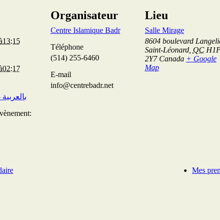
Organisateur
Lieu
Centre Islamique Badr
Salle Mirage
à13:15
8604 boulevard Langeli
Téléphone
Saint-Léonard
,
QC
H1
(514) 255-6460
2Y7
Canada
+ Google
Map
à02:17
E-mail
info@centrebadr.net
JUMU’AH 3- بالعربية
Évènement:
aire
Mes prem