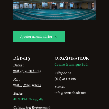
Ajouter au calendrier
DÉTAILS
ORGANISATEUR
Centre Islamique Badr
Début :
mai 26, 2028 à13:15
Téléphone
(514) 255-6460
Fin :
mai 31, 2028 à02:17
E-mail
info@centrebadr.net
Series:
JUMU’AH 3- بالعربية
Catégorie d’Évènement: