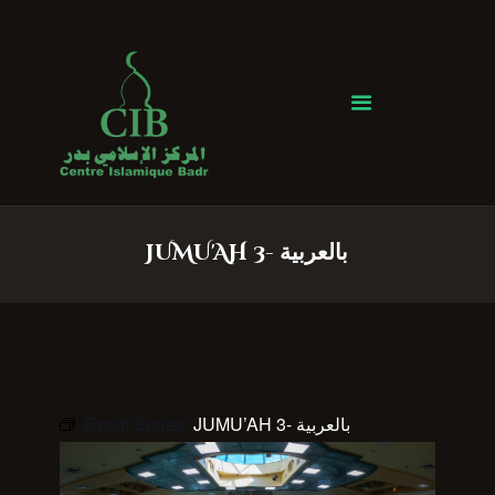
Centre Islamique Badr
Accueil
À propos
Heures de Prière
Événements
JUMU'AH 3- بالعربية
Services
Faire un don
Contactez-nous
Event Series:
JUMU’AH 3- بالعربية