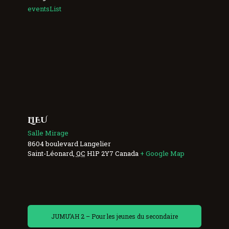
eventsList
LIEU
Salle Mirage
8604 boulevard Langelier
Saint-Léonard
,
QC
H1P 2Y7
Canada
+ Google Map
JUMU’AH 2 – Pour les jeunes du secondaire