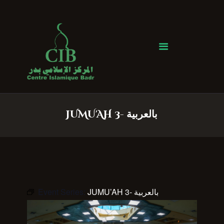
Centre Islamique Badr
Accueil
À propos
Heures de Prière
Événements
JUMU'AH 3- بالعربية
Services
Faire un don
Contactez-nous
Event Series:
JUMU’AH 3- بالعربية