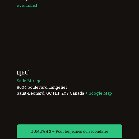
eventsList
LIEU
Salle Mirage
8604 boulevard Langelier
Saint-Léonard
,
QC
H1P 2Y7
Canada
+ Google Map
JUMU’AH 2 – Pour les jeunes du secondaire