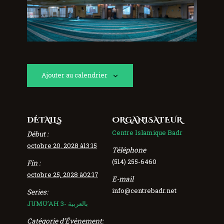
Ajouter au calendrier
DÉTAILS
ORGANISATEUR
Centre Islamique Badr
Début :
octobre 20, 2028 à13:15
Téléphone
(514) 255-6460
Fin :
octobre 25, 2028 à02:17
E-mail
info@centrebadr.net
Series:
JUMU’AH 3- بالعربية
Catégorie d’Évènement: