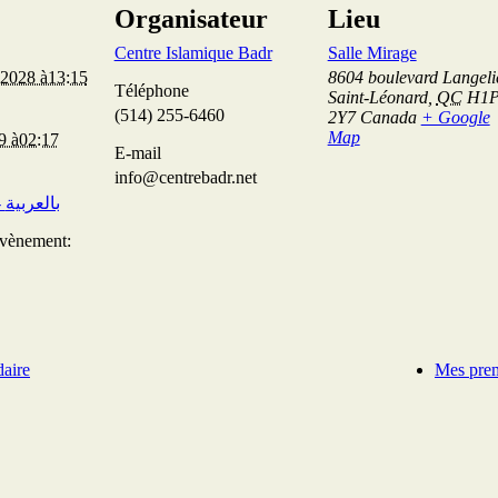
Organisateur
Lieu
Centre Islamique Badr
Salle Mirage
 2028 à13:15
8604 boulevard Langeli
Téléphone
Saint-Léonard
,
QC
H1
(514) 255-6460
2Y7
Canada
+ Google
Map
29 à02:17
E-mail
info@centrebadr.net
JUMU’AH 3- بالعربية
Évènement:
aire
Mes prem