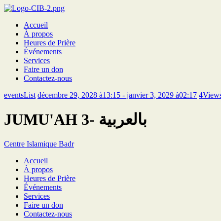
Accueil
À propos
Heures de Prière
Événements
Services
Faire un don
Contactez-nous
eventsList
décembre 29, 2028 à13:15 - janvier 3, 2029 à02:17
4
View
JUMU'AH 3- بالعربية
Centre Islamique Badr
Accueil
À propos
Heures de Prière
Événements
Services
Faire un don
Contactez-nous