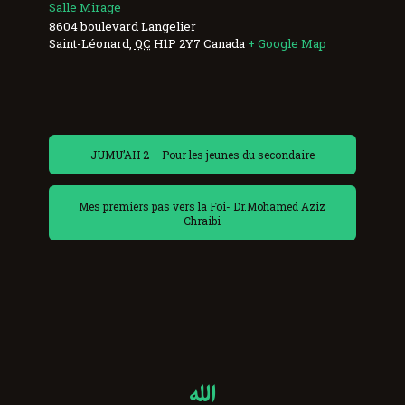
Salle Mirage
8604 boulevard Langelier
Saint-Léonard
,
QC
H1P 2Y7
Canada
+ Google Map
JUMU’AH 2 – Pour les jeunes du secondaire
Mes premiers pas vers la Foi- Dr.Mohamed Aziz
Chraibi