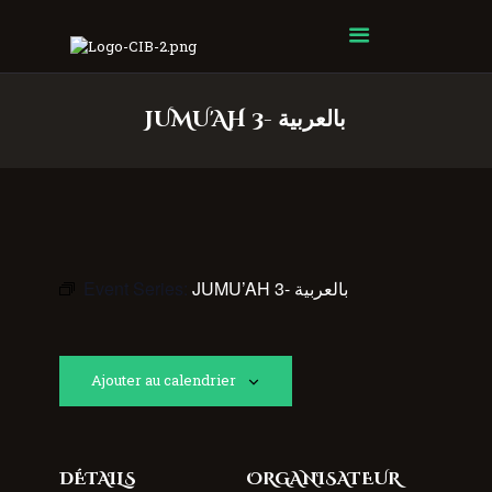
Centre Islamique Badr
JUMU'AH 3- بالعربية
Event Series:
JUMU’AH 3- بالعربية
Ajouter au calendrier
DÉTAILS
ORGANISATEUR