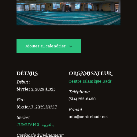
Ajouter au calendrier
DÉTAILS
ORGANISATEUR
Centre Islamique Badr
Début :
février 2, 2029 à13:15
Téléphone
(514) 255-6460
Fin :
février 7, 2029 à02:17
E-mail
info@centrebadr.net
Series:
JUMU’AH 3- بالعربية
Catégorie d’Évènement: