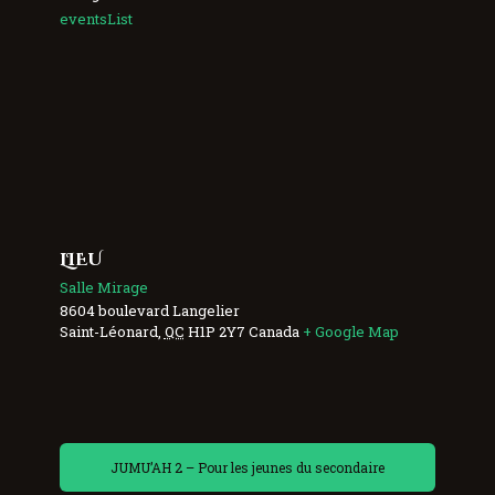
eventsList
LIEU
Salle Mirage
8604 boulevard Langelier
Saint-Léonard
,
QC
H1P 2Y7
Canada
+ Google Map
JUMU’AH 2 – Pour les jeunes du secondaire