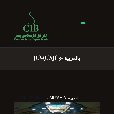
Centre Islamique Badr
Accueil
À propos
Heures de Prière
Événements
JUMU'AH 3- بالعربية
Services
Faire un don
Contactez-nous
Event Series:
JUMU’AH 3- بالعربية