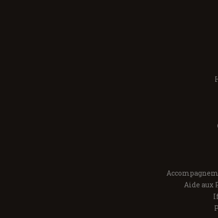
H
Accompagneme
Aide aux 
I
P