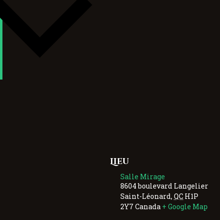
Lieu
Salle Mirage
8604 boulevard Langelier
Saint-Léonard
,
QC
H1P
2Y7
Canada
+ Google Map