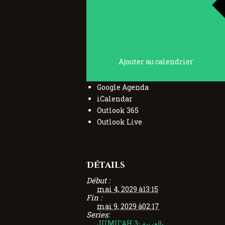
Ajouter au calendrier
Google Agenda
iCalendar
Outlook 365
Outlook Live
Détails
Début :
mai 4, 2029 à13:15
Fin :
mai 9, 2029 à02:17
Series:
JUMU’AH 3- بالعربية