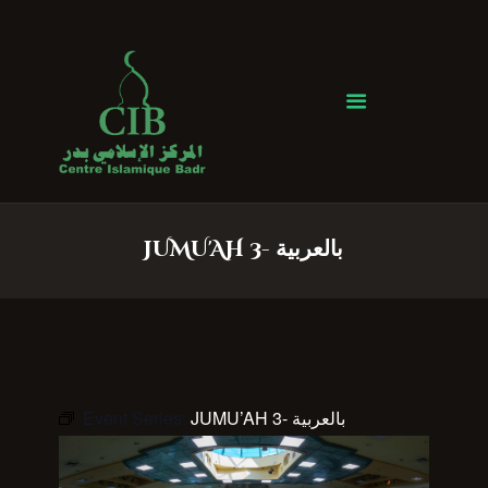
Centre Islamique Badr
Accueil
À propos
Heures de Prière
Événements
JUMU'AH 3- بالعربية
Services
Faire un don
Contactez-nous
Event Series:
JUMU’AH 3- بالعربية