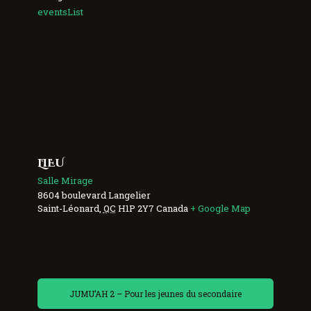
eventsList
LIEU
Salle Mirage
8604 boulevard Langelier
Saint-Léonard
,
QC
H1P 2Y7
Canada
+ Google Map
JUMU’AH 2 – Pour les jeunes du secondaire