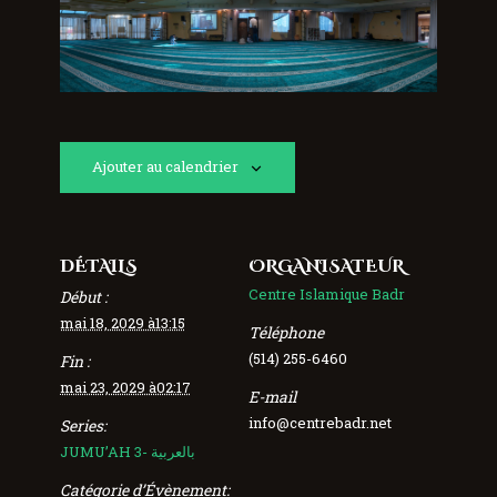
Ajouter au calendrier
DÉTAILS
ORGANISATEUR
Centre Islamique Badr
Début :
mai 18, 2029 à13:15
Téléphone
(514) 255-6460
Fin :
mai 23, 2029 à02:17
E-mail
info@centrebadr.net
Series:
JUMU’AH 3- بالعربية
Catégorie d’Évènement: