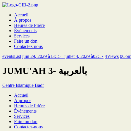
Accueil
À propos
Heures de Prière
Événements
Services
Faire un don
Contactez-nous
eventsList
juin 29, 2029 à13:15 - juillet 4, 2029 à02:17
4
Views
0
Com
JUMU'AH 3- بالعربية
Centre Islamique Badr
Accueil
À propos
Heures de Prière
Événements
Services
Faire un don
Contactez-nous