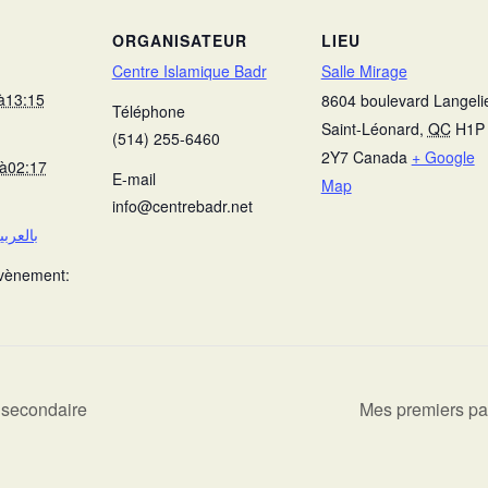
ORGANISATEUR
LIEU
Centre Islamique Badr
Salle Mirage
 à13:15
8604 boulevard Langeli
Téléphone
Saint-Léonard
,
QC
H1P
(514) 255-6460
2Y7
Canada
+ Google
9 à02:17
E-mail
Map
info@centrebadr.net
U’AH 3- بالعربية
Évènement:
 secondaire
Mes premiers pa