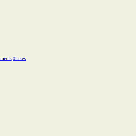
ments
0
Likes