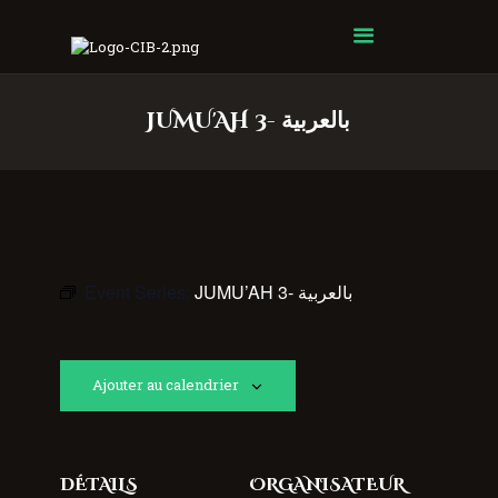
Centre Islamique Badr
JUMU'AH 3- بالعربية
Event Series:
JUMU’AH 3- بالعربية
Ajouter au calendrier
DÉTAILS
ORGANISATEUR