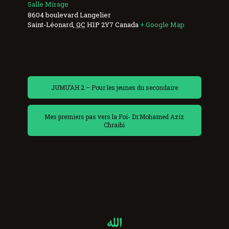
Salle Mirage
8604 boulevard Langelier
Saint-Léonard
,
QC
H1P 2Y7
Canada
+ Google Map
JUMU’AH 2 – Pour les jeunes du secondaire
Mes premiers pas vers la Foi- Dr.Mohamed Aziz
Chraibi