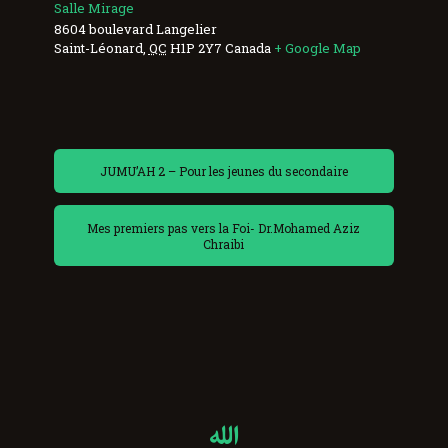
Salle Mirage
8604 boulevard Langelier
Saint-Léonard
,
QC
H1P 2Y7
Canada
+ Google Map
JUMU’AH 2 – Pour les jeunes du secondaire
Mes premiers pas vers la Foi- Dr.Mohamed Aziz
Chraibi