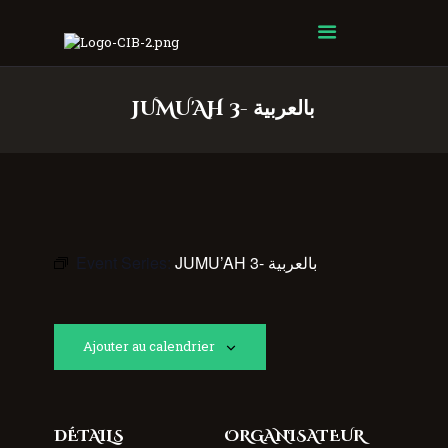
Centre Islamique Badr
JUMU'AH 3- بالعربية
Event Series:
JUMU’AH 3- بالعربية
Ajouter au calendrier
DÉTAILS
ORGANISATEUR