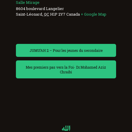
Salle Mirage
8604 boulevard Langelier
Saint-Léonard
,
QC
H1P 2Y7
Canada
+ Google Map
JUMU’AH 2 – Pour les jeunes du secondaire
Mes premiers pas vers la Foi- Dr.Mohamed Aziz
Chraibi