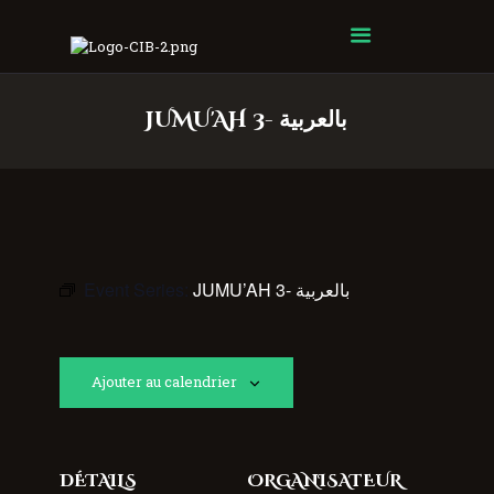
Centre Islamique Badr
JUMU'AH 3- بالعربية
Event Series:
JUMU’AH 3- بالعربية
Ajouter au calendrier
DÉTAILS
ORGANISATEUR