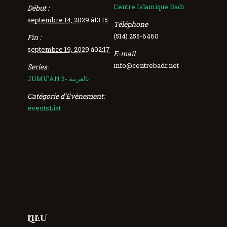
Centre Islamique Badr
Début :
septembre 14, 2029 à13:15
Téléphone
(514) 255-6460
Fin :
septembre 19, 2029 à02:17
E-mail
info@centrebadr.net
Series:
JUMU’AH 3- بالعربية
Catégorie d’Évènement:
eventsList
LIEU