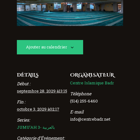
Ajouter au calendrier
DÉTAILS
ORGANISATEUR
Centre Islamique Badr
Début :
septembre 28, 2029 à13:15
Téléphone
(514) 255-6460
Fin :
octobre 3, 2029 à02:17
E-mail
info@centrebadr.net
Series:
JUMU’AH 3- بالعربية
Catégorie d’Évènement: