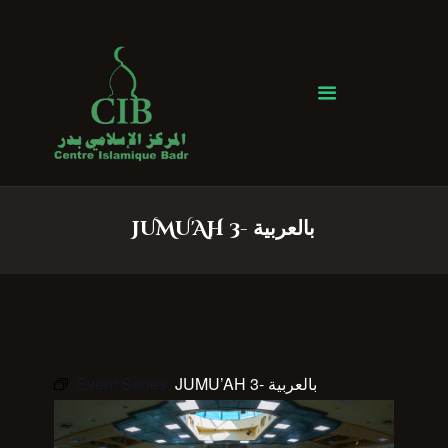
Centre Islamique Badr
Accueil
À propos
Heures de Prière
Événements
JUMU'AH 3- بالعربية
Services
Faire un don
Contactez-nous
Event Series:
JUMU’AH 3- بالعربية