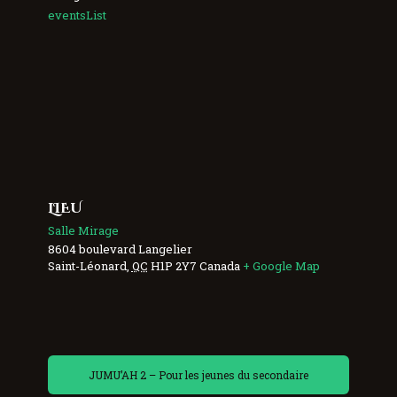
eventsList
LIEU
Salle Mirage
8604 boulevard Langelier
Saint-Léonard
,
QC
H1P 2Y7
Canada
+ Google Map
JUMU’AH 2 – Pour les jeunes du secondaire