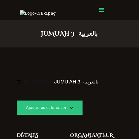
Centre Islamique Badr
JUMU'AH 3- بالعربية
Event Series:
JUMU’AH 3- بالعربية
Ajouter au calendrier
DÉTAILS
ORGANISATEUR