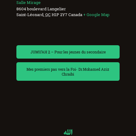
Salle Mirage
8604 boulevard Langelier
Saint-Léonard
,
QC
H1P 2Y7
Canada
+ Google Map
JUMU’AH 2 – Pour les jeunes du secondaire
Mes premiers pas vers la Foi- Dr.Mohamed Aziz
Chraibi