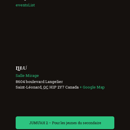
eventsList
LIEU
Salle Mirage
8604 boulevard Langelier
Saint-Léonard
,
QC
H1P 2Y7
Canada
+ Google Map
JUMU’AH 2 – Pour les jeunes du secondaire