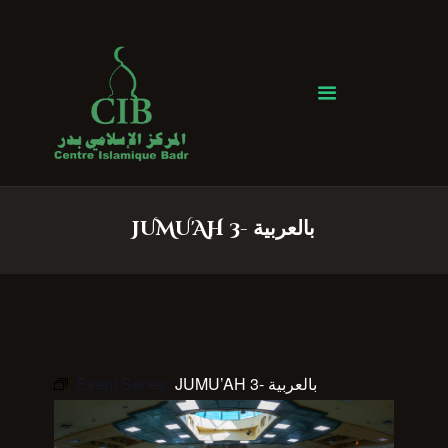
Centre Islamique Badr
Accueil
À propos
Heures de Prière
Événements
JUMU'AH 3- بالعربية
Services
Faire un don
Contactez-nous
Event Series:
JUMU’AH 3- بالعربية