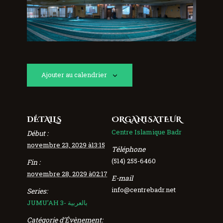
Ajouter au calendrier
DÉTAILS
ORGANISATEUR
Centre Islamique Badr
Début :
novembre 23, 2029 à13:15
Téléphone
(514) 255-6460
Fin :
novembre 28, 2029 à02:17
E-mail
info@centrebadr.net
Series:
JUMU’AH 3- بالعربية
Catégorie d’Évènement: