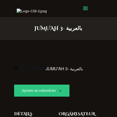
Centre Islamique Badr
JUMU'AH 3- بالعربية
Event Series:
JUMU’AH 3- بالعربية
Ajouter au calendrier
DÉTAILS
ORGANISATEUR