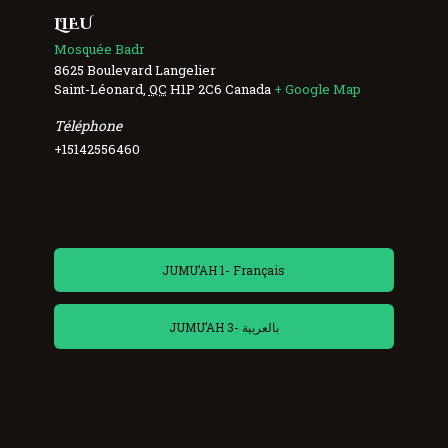
LIEU
Mosquée Badr
8625 Boulevard Langelier
Saint-Léonard
,
QC
H1P 2C6
Canada
+ Google Map
Téléphone
+15142556460
JUMU’AH 1- Français
JUMU’AH 3- بالعربية