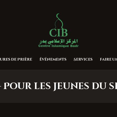
Accueil
À propos
Centre Islamique Badr
Heures de Prière
Événements
Services
ures de Prière
Événements
Services
Faire 
Faire un don
Contactez-nous
– Pour les jeunes du