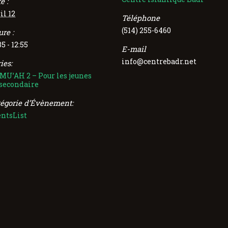
e :
il 12
Téléphone
(514) 255-6460
re :
35 - 12:55
E-mail
info@centrebadr.net
ies:
MU’AH 2 – Pour les jeunes
 secondaire
tégorie d’Évènement:
entsList