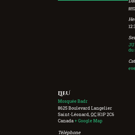
Dat
avr
Heu
12:
Ser
JU
du
Ca
ev
LIEU
Mosquée Badr
8625 Boulevard Langelier
Saint-Léonard
,
QC
H1P 2C6
Canada
+ Google Map
Téléphone